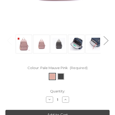
Colour:
Pale Mauve Pink
(Required)
in
Quantity:
stock
Decrease
Increase
Quantity
Quantity
of
of
Aileen
Aileen
R1
R1