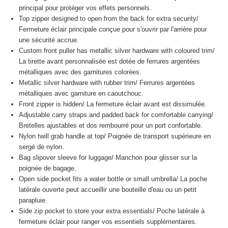
principal pour protéger vos effets personnels.
Top zipper designed to open from the back for extra security/
Fermeture éclair principale conçue pour s'ouvrir par l'arrière pour
une sécurité accrue.
Custom front puller has metallic silver hardware with coloured trim/
La tirette avant personnalisée est dotée de ferrures argentées
métalliques avec des garnitures colorées.
Metallic silver hardware with rubber trim/
Ferrures argentées
métalliques avec garniture en caoutchouc.
Front zipper is hidden/
La fermeture éclair avant est dissimulée.
Adjustable carry straps and padded back for comfortable carrying/
Bretelles ajustables et dos rembourré pour un port confortable.
Nylon twill grab handle at top/
Poignée de transport supérieure en
sergé de nylon.
Bag slipover sleeve for luggage/
Manchon pour glisser sur la
poignée de bagage.
Open side pocket fits a water bottle or small umbrella/
La poche
latérale ouverte peut accueillir une bouteille d'eau ou un petit
parapluie.
Side zip pocket to store your extra essentials/
Poche latérale à
fermeture éclair pour ranger vos essentiels supplémentaires.