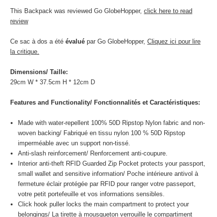
This Backpack was reviewed Go GlobeHopper,
click here to read
review
Ce sac à dos a été
évalué
par Go GlobeHopper,
Cliquez ici pour lire
la critique.
Dimensions/
Taille
:
29cm W * 37.5cm H * 12cm D
Features and Functionality/
Fonctionnalités et Caractéristiques
:
Made with water-repellent 100% 50D Ripstop Nylon fabric and non-
woven backing/
Fabriqué en tissu nylon 100 % 50D Ripstop
imperméable avec un support non-tissé.
Anti-slash reinforcement/
Renforcement anti-coupure.
Interior anti-theft RFID Guarded Zip Pocket protects your passport,
small wallet and sensitive information/
Poche intérieure antivol à
fermeture éclair protégée par RFID pour ranger votre passeport,
votre petit portefeuille et vos informations sensibles.
Click hook puller locks the main compartment to protect your
belongings/
La tirette à mousqueton verrouille le compartiment