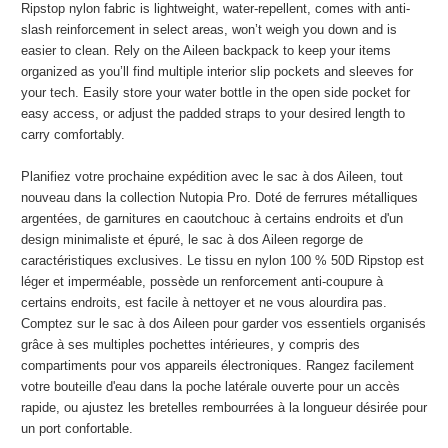
Ripstop nylon fabric is lightweight, water-repellent, comes with anti-
slash reinforcement in select areas, won’t weigh you down and is
easier to clean. Rely on the Aileen backpack to keep your items
organized as you’ll find multiple interior slip pockets and sleeves for
your tech. Easily store your water bottle in the open side pocket for
easy access, or adjust the padded straps to your desired length to
carry comfortably.
Planifiez votre prochaine expédition avec le sac à dos Aileen, tout
nouveau dans la collection Nutopia Pro. Doté de ferrures métalliques
argentées, de garnitures en caoutchouc à certains endroits et d'un
design minimaliste et épuré, le sac à dos Aileen regorge de
caractéristiques exclusives. Le tissu en nylon 100 % 50D Ripstop est
léger et imperméable, possède un renforcement anti-coupure à
certains endroits, est facile à nettoyer et ne vous alourdira pas.
Comptez sur le sac à dos Aileen pour garder vos essentiels organisés
grâce à ses multiples pochettes intérieures, y compris des
compartiments pour vos appareils électroniques. Rangez facilement
votre bouteille d'eau dans la poche latérale ouverte pour un accès
rapide, ou ajustez les bretelles rembourrées à la longueur désirée pour
un port confortable.