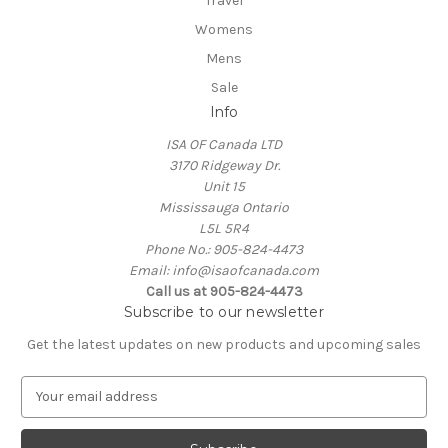
Travel
Womens
Mens
Sale
Info
ISA OF Canada LTD
3170 Ridgeway Dr.
Unit 15
Mississauga Ontario
L5L 5R4
Phone No.: 905-824-4473
Email: info@isaofcanada.com
Call us at 905-824-4473
Subscribe to our newsletter
Get the latest updates on new products and upcoming sales
E
m
a