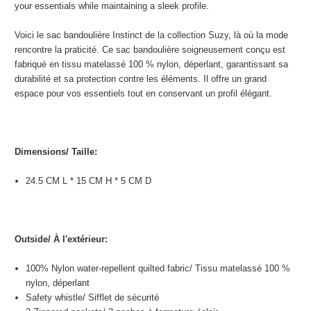
your essentials while maintaining a sleek profile.
Voici le sac bandoulière Instinct de la collection Suzy, là où la mode
rencontre la praticité. Ce sac bandoulière soigneusement conçu est
fabriqué en tissu matelassé 100 % nylon, déperlant, garantissant sa
durabilité et sa protection contre les éléments. Il offre un grand
espace pour vos essentiels tout en conservant un profil élégant.
Dimensions/
Taille
:
24.5 CM L * 15 CM H * 5 CM D
Outside/
À l'extérieur
:
100% Nylon water-repellent quilted fabric/
Tissu matelassé 100 %
nylon, déperlant
Safety whistle/
Sifflet de sécurité