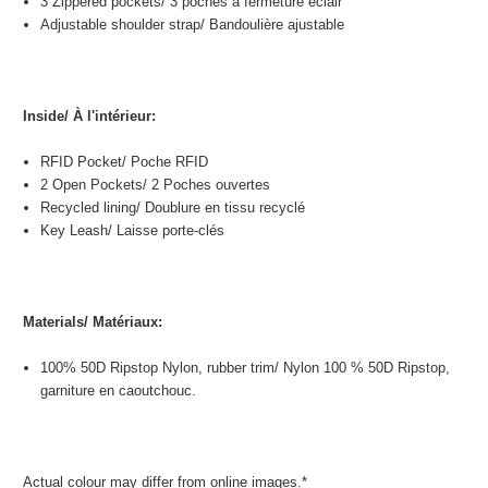
3 Zippered pockets/
3
poches à fermeture éclair
Adjustable shoulder strap/
Bandoulière ajustable
Inside/
À l'intérieur
:
RFID Pocket/
Poche RFID
2 Open Pockets/
2 Poches ouvertes
Recycled lining/
Doublure en tissu recyclé
Key Leash/
Laisse porte-clés
Materials/
Matériaux
:
100% 50D Ripstop Nylon, rubber trim/
Nylon 100 % 50D Ripstop,
garniture en caoutchouc.
Actual colour may differ from online images.*