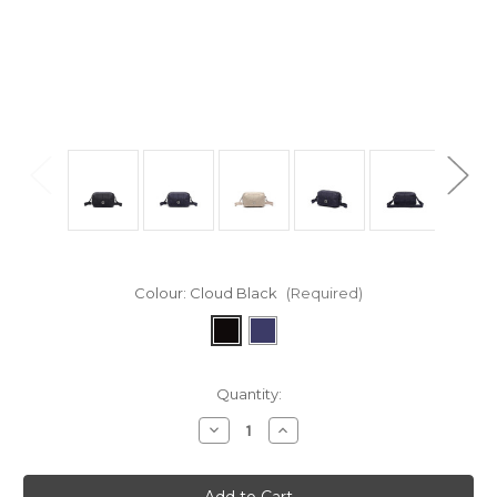
Colour:
Cloud Black
(Required)
in
Quantity:
stock
Decrease
Increase
Quantity
Quantity
of
of
Instinct
Instinct