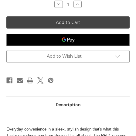
stock
Decrease
Increase
Quantity
Quantity
of
of
Taylor
Taylor
Add to Wish List
Description
Everyday convenience in a sleek, stylish design that's what this
Taylor crossbody bag from Beside-U is all about. The RFID zippered