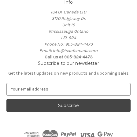
Info
ISA OF Canada LTD
3170 Ridgeway Dr.
Unit 15
Mississauga Ontario
L5L 5R4
Phone No.: 905-824-4473
Email: info@isaofcanada.com
Call us at 905-824-4473
Subscribe to our newsletter
Get the latest updates on new products and upcoming sales
E
m
a
i
l
A
d
d