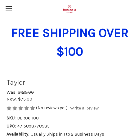
FREE SHIPPING OVER
$100
Taylor
Was:
$125.00
Now:
$75.00
(No reviews yet)
Write a Review
SKU:
BER06-100
UPC:
4715898778585
Availability:
Usually Ships in 1 to 2 Business Days