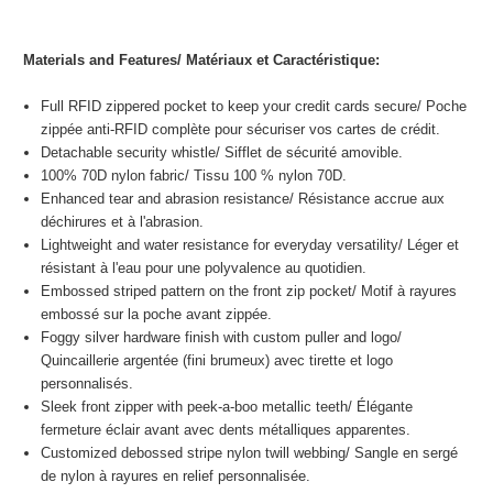
Materials and Features/
Matériaux et Caractéristique
:
Full RFID zippered pocket to keep your credit cards secure/
Poche
zippée anti-RFID complète pour sécuriser vos cartes de crédit.
Detachable security whistle/
Sifflet de sécurité amovible.
100% 70D nylon fabric/
Tissu 100 % nylon 70D.
Enhanced tear and abrasion resistance/
Résistance accrue aux
déchirures et à l'abrasion.
Lightweight and water resistance for everyday versatility/
Léger et
résistant à l'eau pour une polyvalence au quotidien.
Embossed striped pattern on the front zip pocket/
Motif à rayures
embossé sur la poche avant zippée.
Foggy silver hardware finish with custom puller and logo/
Quincaillerie argentée (fini brumeux) avec tirette et logo
personnalisés.
Sleek front zipper with peek-a-boo metallic teeth/
Élégante
fermeture éclair avant avec dents métalliques apparentes.
Customized debossed stripe nylon twill webbing/
Sangle en sergé
de nylon à rayures en relief personnalisée.