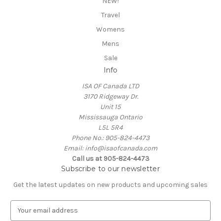
NEW!
Travel
Womens
Mens
Sale
Info
ISA OF Canada LTD
3170 Ridgeway Dr.
Unit 15
Mississauga Ontario
L5L 5R4
Phone No.: 905-824-4473
Email: info@isaofcanada.com
Call us at 905-824-4473
Subscribe to our newsletter
Get the latest updates on new products and upcoming sales
E
m