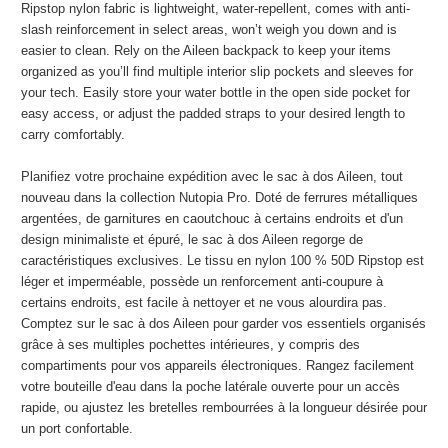
Ripstop nylon fabric is lightweight, water-repellent, comes with anti-
slash reinforcement in select areas, won’t weigh you down and is
easier to clean. Rely on the Aileen backpack to keep your items
organized as you’ll find multiple interior slip pockets and sleeves for
your tech. Easily store your water bottle in the open side pocket for
easy access, or adjust the padded straps to your desired length to
carry comfortably.
Planifiez votre prochaine expédition avec le sac à dos Aileen, tout
nouveau dans la collection Nutopia Pro. Doté de ferrures métalliques
argentées, de garnitures en caoutchouc à certains endroits et d'un
design minimaliste et épuré, le sac à dos Aileen regorge de
caractéristiques exclusives. Le tissu en nylon 100 % 50D Ripstop est
léger et imperméable, possède un renforcement anti-coupure à
certains endroits, est facile à nettoyer et ne vous alourdira pas.
Comptez sur le sac à dos Aileen pour garder vos essentiels organisés
grâce à ses multiples pochettes intérieures, y compris des
compartiments pour vos appareils électroniques. Rangez facilement
votre bouteille d'eau dans la poche latérale ouverte pour un accès
rapide, ou ajustez les bretelles rembourrées à la longueur désirée pour
un port confortable.