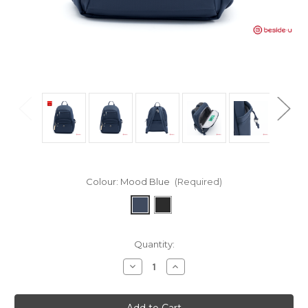
Colour:
Mood Blue
(Required)
in
Quantity:
stock
Decrease
Increase
Quantity
Quantity
of
of
Aileen
Aileen
R1
R1