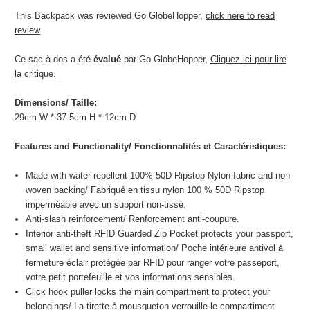
This Backpack was reviewed Go GlobeHopper,
click here to read
review
Ce sac à dos a été
évalué
par Go GlobeHopper,
Cliquez ici pour lire
la critique.
Dimensions/
Taille
:
29cm W * 37.5cm H * 12cm D
Features and Functionality/
Fonctionnalités et Caractéristiques
:
Made with water-repellent 100% 50D Ripstop Nylon fabric and non-
woven backing/
Fabriqué en tissu nylon 100 % 50D Ripstop
imperméable avec un support non-tissé.
Anti-slash reinforcement/
Renforcement anti-coupure.
Interior anti-theft RFID Guarded Zip Pocket protects your passport,
small wallet and sensitive information/
Poche intérieure antivol à
fermeture éclair protégée par RFID pour ranger votre passeport,
votre petit portefeuille et vos informations sensibles.
Click hook puller locks the main compartment to protect your
belongings/
La tirette à mousqueton verrouille le compartiment