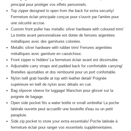
principal pour protéger vos effets personnels.
Top zipper designed to open from the back for extra security/
Fermeture éclair principale conçue pour s'ouvrir par l'arrière pour
une sécurité accrue.
Custom front puller has metallic silver hardware with coloured trim/
La tirette avant personnalisée est dotée de ferrures argentées
métalliques avec des garnitures colorées.
Metallic silver hardware with rubber trim/
Ferrures argentées
métalliques avec garniture en caoutchouc.
Front zipper is hidden/
La fermeture éclair avant est dissimulée.
Adjustable carry straps and padded back for comfortable carrying/
Bretelles ajustables et dos rembourré pour un port confortable.
Nylon twill grab handle at top with leather detail/
Poignée
supérieure en twill de nylon avec détails en cuir.
Bag slipover sleeve for luggage/
Manchon pour glisser sur la
poignée de bagage.
Open side pocket fits a water bottle or small umbrella/
La poche
latérale ouverte peut accueillir une bouteille d'eau ou un petit
parapluie.
Side zip pocket to store your extra essentials/
Poche latérale à
fermeture éclair pour ranger vos essentiels supplémentaires.